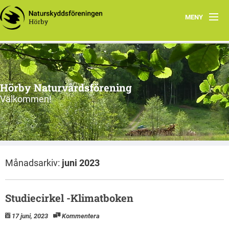
MENY
Hem
Natur i Mellanskåne
Hörby Naturvårdsförening
PROGRAM
Välkommen!
Om oss
Kontakt
Månadsarkiv:
juni 2023
Länkar
Studiecirkel -Klimatboken
17 juni, 2023
Kommentera